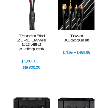
ThunderBird
Tower
ZERO BiWire
Audioquest
COMBO
Audioquest
$
71.95
–
$
459.95
$
13,080.00
–
$
19,800.00