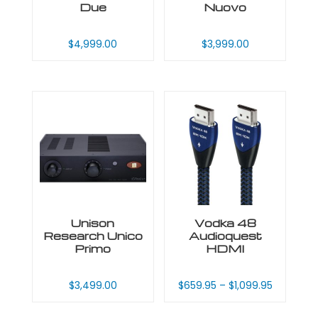
Due
Nuovo
$
4,999.00
$
3,999.00
Unison
Vodka 48
Research Unico
Audioquest
Primo
HDMI
$
3,499.00
$
659.95
–
$
1,099.95