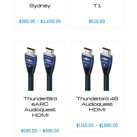
Sydney
T1
$
365.95
–
$
2,499.95
$
529.99
ThunderBird
Thunderbird 48
eARC
Audioquest
Audioquest
HDMI
HDMI
$
1,145.00
–
$
1,995.00
$
595.00
–
$
995.00