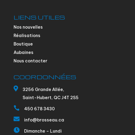
LIENS UTILES
Nos nouvelles
Réalisations
Boutique
Aubaines
Nous contacter
COORDONNÉES

3256 Grande Allée,
Saint-Hubert, QC J4T 2S5

450 678 3430

info@brosseau.ca

Dimanche – Lundi