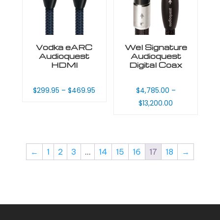
Vodka eARC
Wel Signature
Audioquest
Audioquest
HDMI
Digital Coax
$
299.95
–
$
469.95
$
4,785.00
–
$
13,200.00
←
1
2
3
…
14
15
16
17
18
→