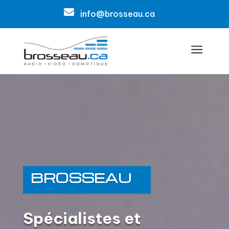

info@brosseau.ca
a
BROSSEAU
Spécialistes et