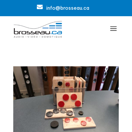

info@brosseau.ca
a