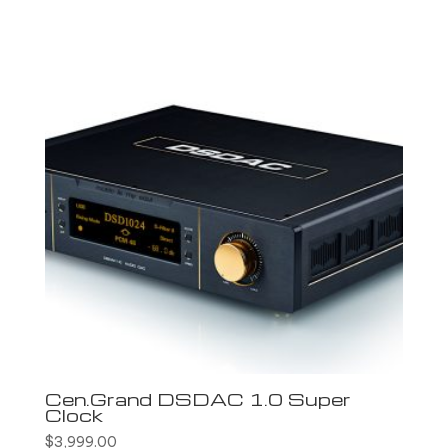
initial
actuel
était :
est :
$3,299.00.
$2,599.00.
Cen.Grand DSDAC 1.0 Super
Clock
$
3,999.00