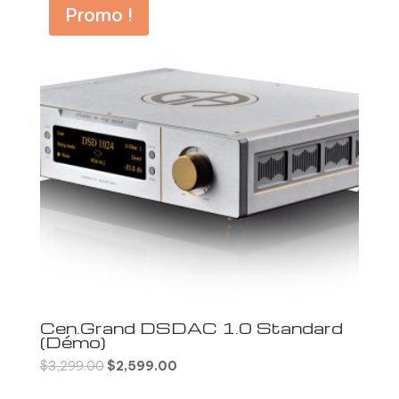
Promo !
Cen.Grand DSDAC 1.0 Standard
(Démo)
Le
Le
$
3,299.00
$
2,599.00
prix
prix