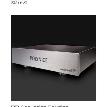
$
2,199.00
DR Acoustics Polynice