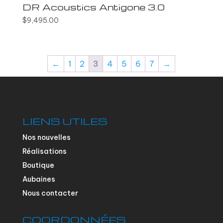
DR Acoustics Antigone 3.0
$
9,495.00
←
1
2
3
4
5
6
7
→
LIENS UTILES
Nos nouvelles
Réalisations
Boutique
Aubaines
Nous contacter
COORDONNÉES