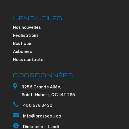
LIENS UTILES
Nos nouvelles
Réalisations
Boutique
Aubaines
Nous contacter
COORDONNÉES

3256 Grande Allée,
Saint-Hubert, QC J4T 2S5

450 678 3430

info@brosseau.ca

Dimanche – Lundi