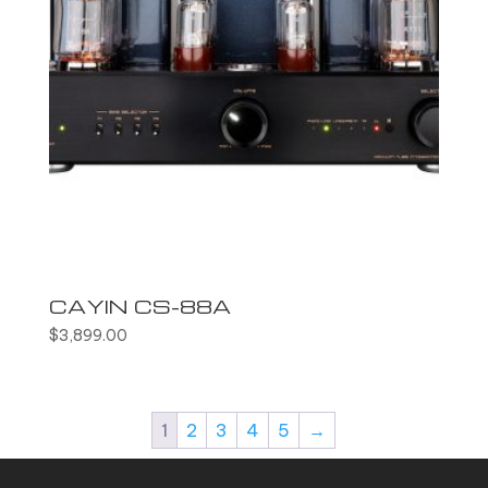
CAYIN CS-88A
$
3,899.00
1
2
3
4
5
→