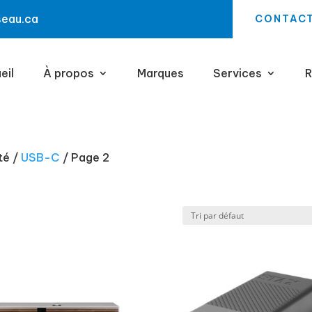
seau.ca
CONTAC
eil
À propos
Marques
Services
R
té /
USB-C
/ Page 2