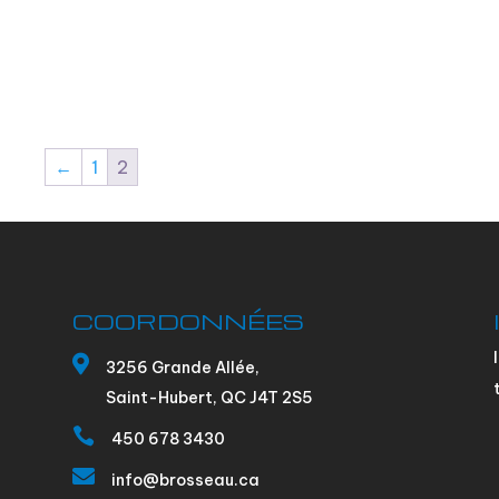
←
1
2
COORDONNÉES

3256 Grande Allée,
Saint-Hubert, QC J4T 2S5

450 678 3430

info@brosseau.ca