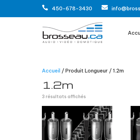


450-678-3430
info@bros
Accu
Accueil
/ Produit Longueur / 1.2m
1.2m
3 résultats affichés