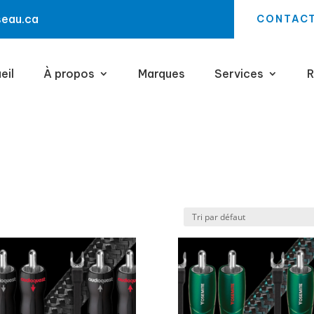
seau.ca
CONTAC
eil
À propos
Marques
Services
R