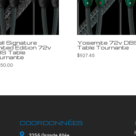
ll Signature
Yosemite 72v DB
mited Edition 72v
Table Tournante
S Table
$
927.45
urnante
250.00
COORDONNÉES

3256 Grande Allée,