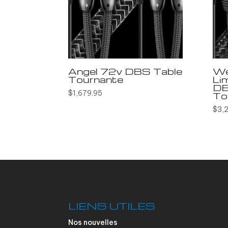
Angel 72v DBS Table
We
Tournante
Li
DB
$
1,679.95
To
$
3,
LIENS UTILES
Nos nouvelles