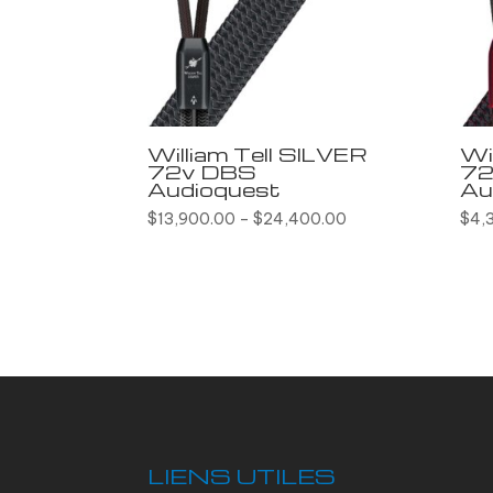
William Tell SILVER
Wi
72v DBS
72
Audioquest
Au
$
13,900.00
–
$
24,400.00
$
4,
LIENS UTILES