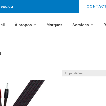
seau.ca
CONTAC
eil
À propos
Marques
Services
R
3