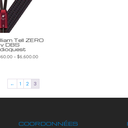
lliam Tell ZERO
v DBS
dioquest
360.00
–
$
6,600.00
←
1
2
3
COORDONNÉES