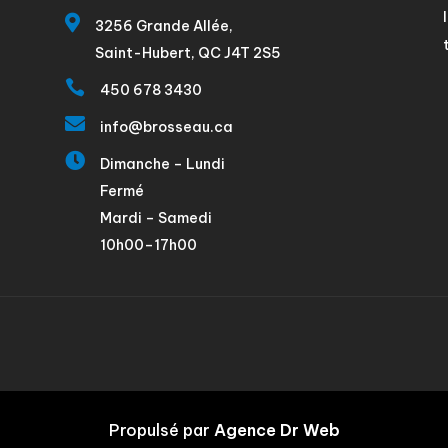

3256 Grande Allée,
Saint-Hubert, QC J4T 2S5

450 678 3430

info@brosseau.ca

Dimanche – Lundi
Fermé
Mardi – Samedi
10h00–17h00
Propulsé par
Agence Dr Web