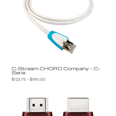
C-Stream CHORD Company – C-
Serie
$
123.75
–
$
990.00