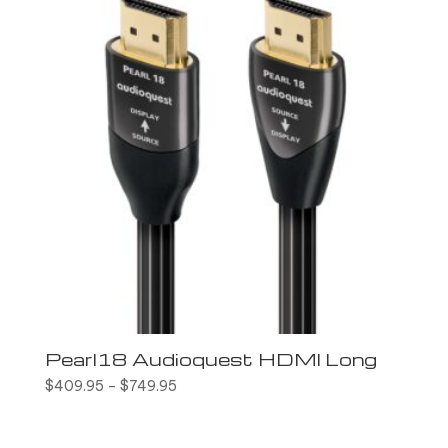
Pearl18 Audioquest HDMI Long
$
409.95
–
$
749.95