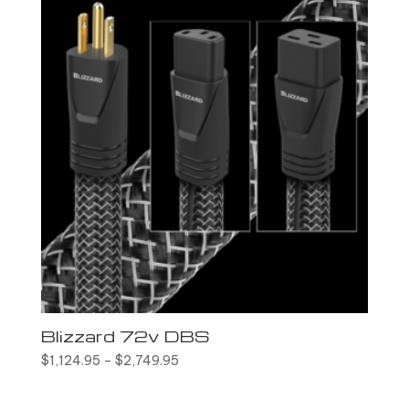
Blizzard 72v DBS
$
1,124.95
–
$
2,749.95