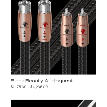
Black Beauty Audioquest
$
1,175.00
–
$
4,295.00