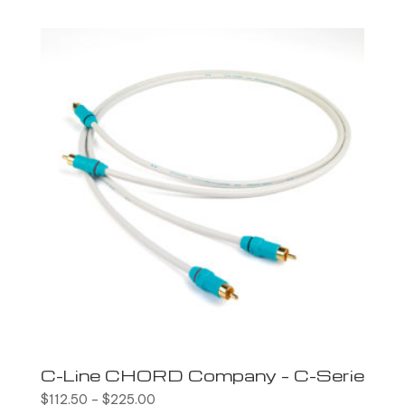
C-Line CHORD Company – C-Serie
$
112.50
–
$
225.00