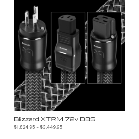
Blizzard XTRM 72v DBS
$
1,824.95
–
$
3,449.95