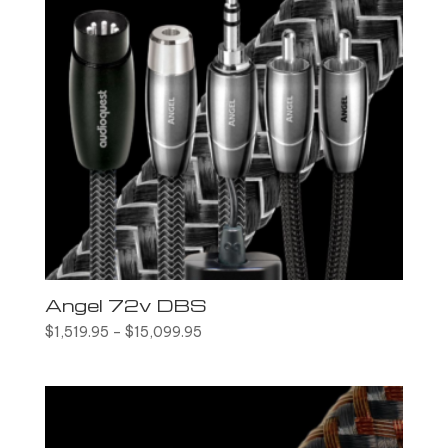
Angel 72v DBS
$
1,519.95
–
$
15,099.95