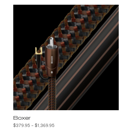
Boxer
$
379.95
–
$
1,369.95