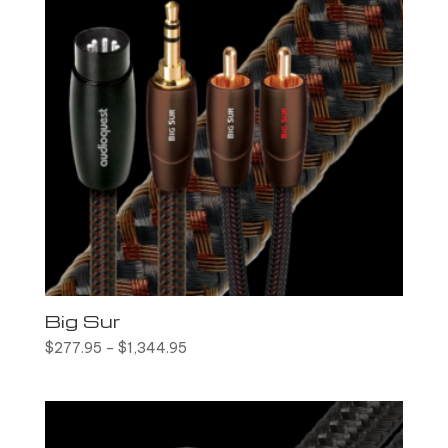
Big Sur
$
277.95
–
$
1,344.95