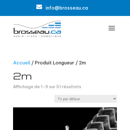

info@brosseau.ca
a
Accueil
/ Produit Longueur / 2m
2m
Affichage de 1–9 sur 51 résultats