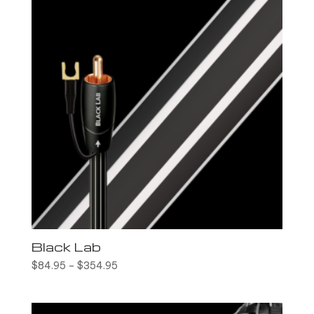
Black Lab
$
84.95
–
$
354.95