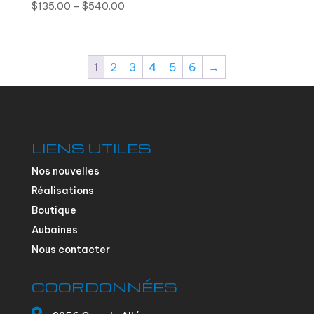
$
135.00
–
$
540.00
1
2
3
4
5
6
→
LIENS UTILES
Nos nouvelles
Réalisations
Boutique
Aubaines
Nous contacter
COORDONNÉES
