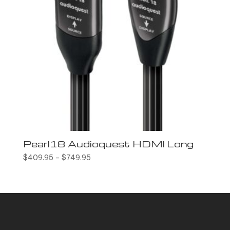
Pearl18 Audioquest HDMI Long
$
409.95
–
$
749.95