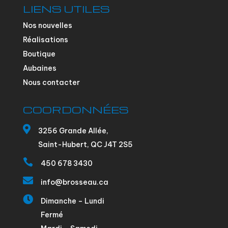
LIENS UTILES
Nos nouvelles
Réalisations
Boutique
Aubaines
Nous contacter
COORDONNÉES

3256 Grande Allée,
Saint-Hubert, QC J4T 2S5

450 678 3430

info@brosseau.ca

Dimanche – Lundi
Fermé