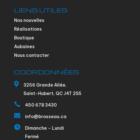
LIENS UTILES
Nos nouvelles
Réalisations
Boutique
Aubaines
Nous contacter
COORDONNÉES

3256 Grande Allée,
Saint-Hubert, QC J4T 2S5

450 678 3430

info@brosseau.ca

Dimanche – Lundi
Fermé