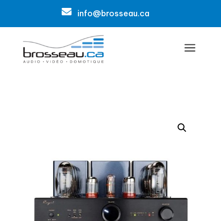

info@brosseau.ca
a