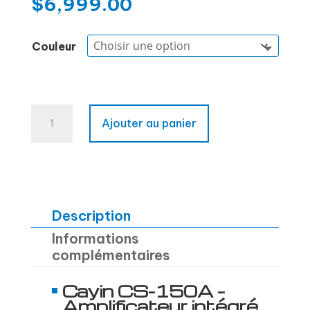
$
6,999.00
Couleur
quantité
Ajouter au panier
de
CAYIN
CS-
150A
Description
Informations
complémentaires
Cayin CS-150A –
Amplificateur intégré