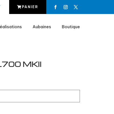
T
PANIER
éalisations
Aubaines
Boutique
700 MKII