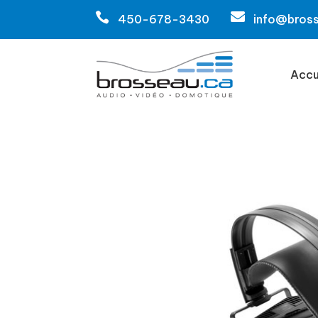


450-678-3430
info@bros
Accu