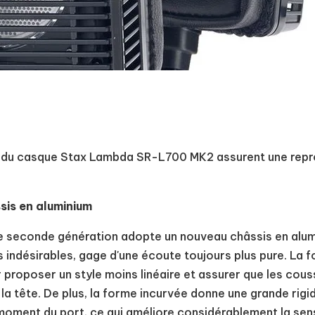
 du casque Stax Lambda SR-L700 MK2 assurent une repro
is en aluminium
seconde génération adopte un nouveau châssis en alum
ns indésirables, gage d'une écoute toujours plus pure. L
roposer un style moins linéaire et assurer que les coussi
 la tête. De plus, la forme incurvée donne une grande rig
 moment du port, ce qui améliore considérablement la sens