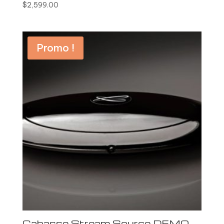
$
2,599.00
Promo !
Cabasse Stream Source DEMO