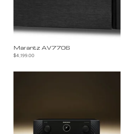
Marantz AV7706
$
4,199.00