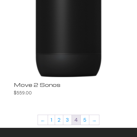
Move 2 Sonos
$
559.00
←
1
2
3
4
5
→