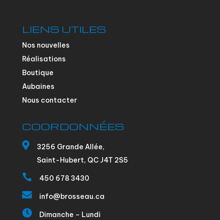
LIENS UTILES
Nos nouvelles
Réalisations
Boutique
Aubaines
Nous contacter
COORDONNÉES

3256 Grande Allée,
Saint-Hubert, QC J4T 2S5

450 678 3430

info@brosseau.ca

Dimanche – Lundi