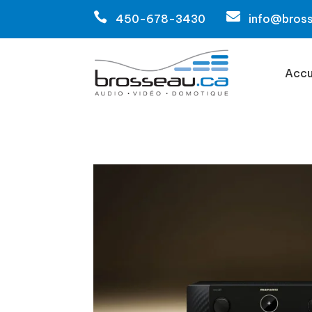


450-678-3430
info@bros
Accu