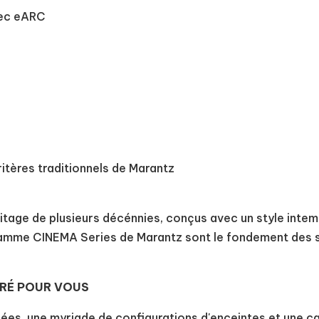
vec eARC
itères traditionnels de Marantz
éritage de plusieurs décénnies, conçus avec un style int
 gamme CINEMA Series de Marantz sont le fondement des
RÉ POUR VOUS
ées, une myriade de configurations d'enceintes et une ca