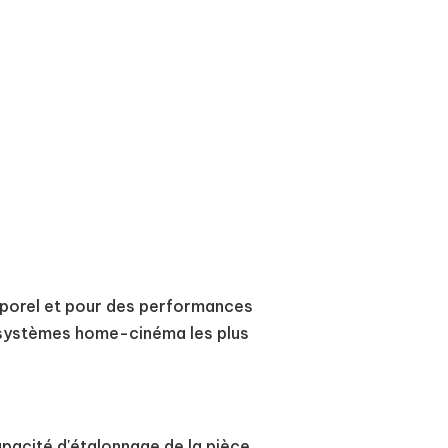
emporel et pour des performances
 systèmes home-cinéma les plus
pacité d'étalonnage de la pièce