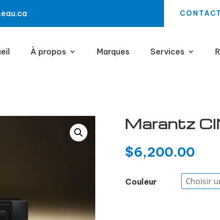
seau.ca
CONTAC
eil
À propos
Marques
Services
R
Marantz C
$
6,200.00
Couleur