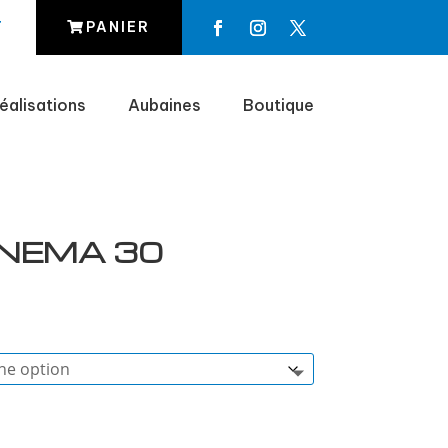
T
PANIER
éalisations
Aubaines
Boutique
INEMA 30