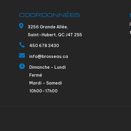
COORDONNÉES

3256 Grande Allée,
Saint-Hubert, QC J4T 2S5

450 678 3430

info@brosseau.ca

Dimanche – Lundi
Fermé
Mardi – Samedi
10h00–17h00