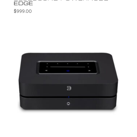
EDGE
$
999.00