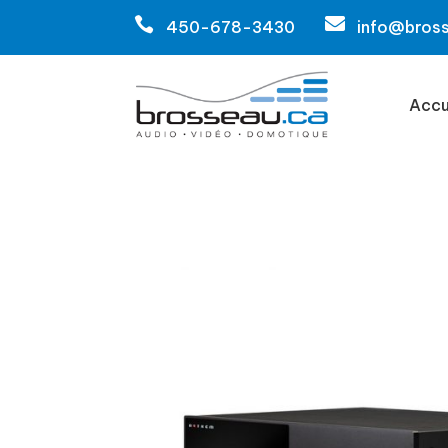


450-678-3430
info@bros
Accu