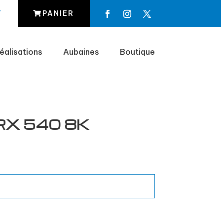
T
PANIER
éalisations
Aubaines
Boutique
RX 540 8K