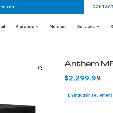
seau.ca
CONTAC
eil
À propos
Marques
Services
R
Anthem M
$
2,299.99
En magasin seulement