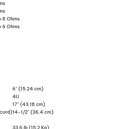
hms
hms
to 8 Ohms
to 6 Ohms
6" (15.24 cm)
4U
17" (43.18 cm)
 cord)
14-1/2" (36.4 cm)
33.6 lb (15.2 Kg)