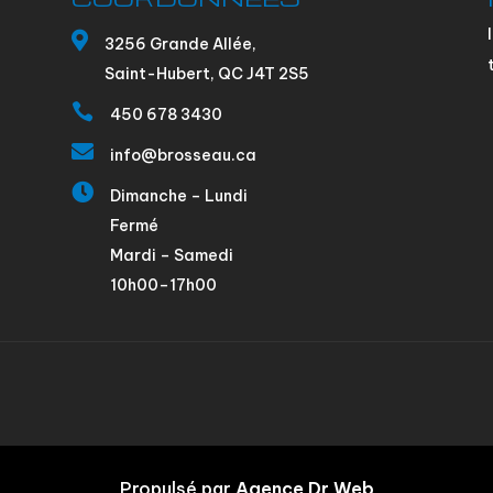

3256 Grande Allée,
Saint-Hubert, QC J4T 2S5

450 678 3430

info@brosseau.ca

Dimanche – Lundi
Fermé
Mardi – Samedi
10h00–17h00
Propulsé par
Agence Dr Web