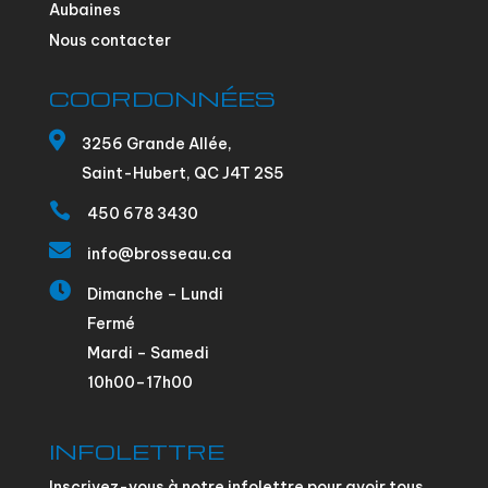
Aubaines
Nous contacter
COORDONNÉES

3256 Grande Allée,
Saint-Hubert, QC J4T 2S5

450 678 3430

info@brosseau.ca

Dimanche – Lundi
Fermé
Mardi – Samedi
10h00–17h00
INFOLETTRE
Inscrivez-vous à notre infolettre pour avoir tous