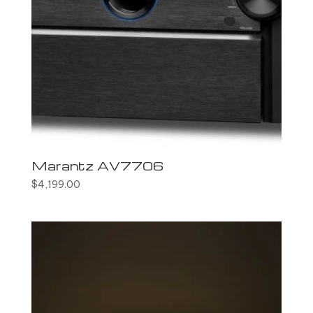
Marantz AV7706
$
4,199.00