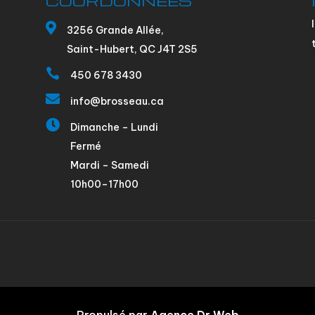
COORDONNÉES

3256 Grande Allée,
Saint-Hubert, QC J4T 2S5

450 678 3430

info@brosseau.ca

Dimanche – Lundi
Fermé
Mardi – Samedi
10h00–17h00
Propulsé par
Agence Dr Web