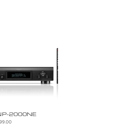
NP-2000NE
199.00