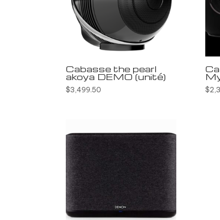
Cabasse the pearl
Ca
akoya DEMO (unité)
My
$
3,499.50
$
2,