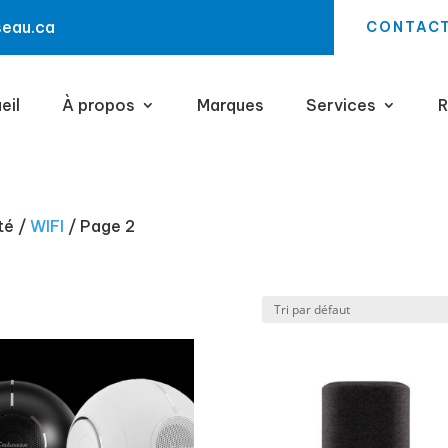
seau.ca
CONTAC
eil
À propos
Marques
Services
R
té /
WIFI
/ Page 2