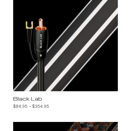
Black Lab
$
84.95
–
$
354.95