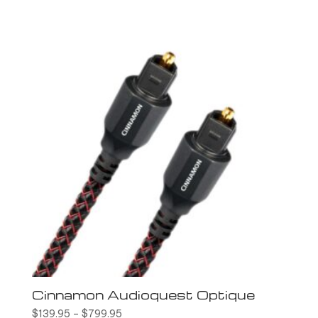
Cinnamon Audioquest Optique
$
139.95
–
$
799.95