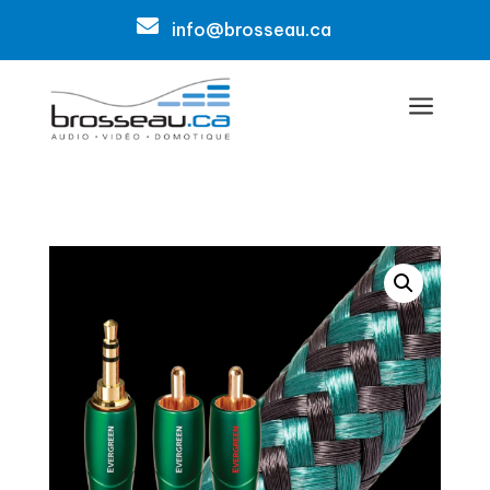

info@brosseau.ca
a