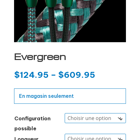
Evergreen
$
124.95
–
$
609.95
En magasin seulement
Configuration
possible
Longueur