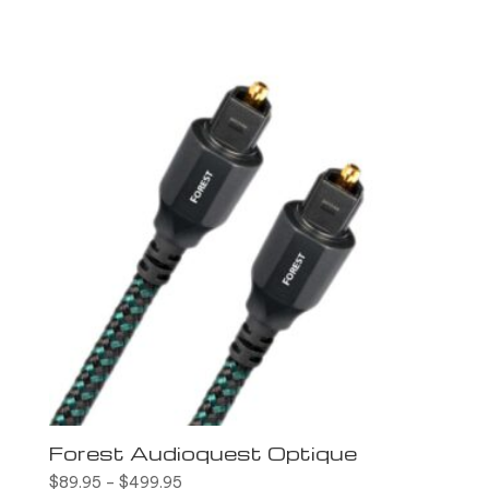
Forest Audioquest Optique
$
89.95
–
$
499.95