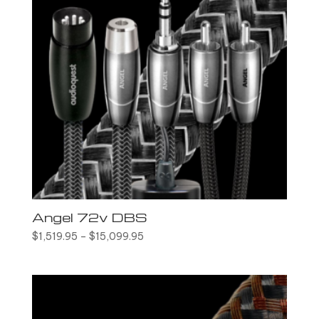
Angel 72v DBS
$
1,519.95
–
$
15,099.95