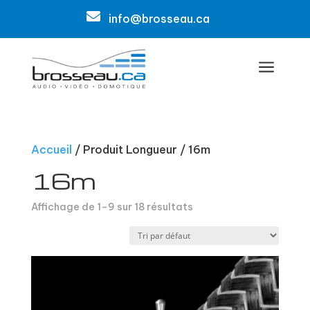

info@brosseau.ca
a
Accueil
/ Produit Longueur / 16m
16m
Affichage de 1–9 sur 18 résultats