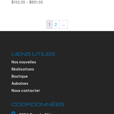
$
192.35
–
$
851.95
1
2
→
LIENS UTILES
Nos nouvelles
Réalisations
Boutique
Aubaines
Nous contacter
COORDONNÉES
