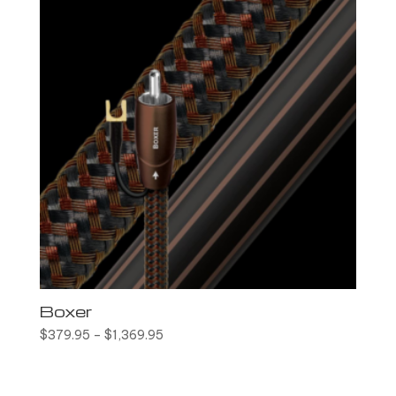
Boxer
$
379.95
–
$
1,369.95