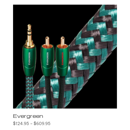
Evergreen
$
124.95
–
$
609.95