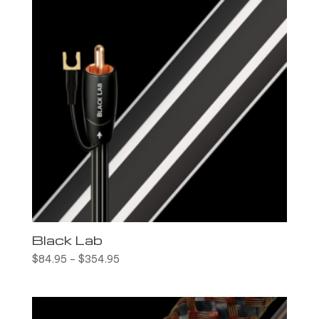
Black Lab
$
84.95
–
$
354.95