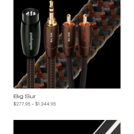
Big Sur
$
277.95
–
$
1,344.95