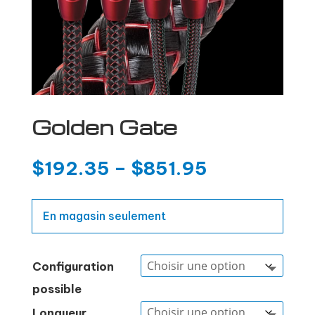
Golden Gate
$
192.35
–
$
851.95
En magasin seulement
Configuration
possible
Longueur