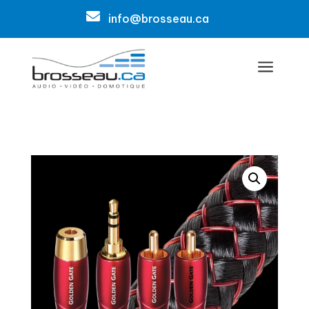

info@brosseau.ca
a