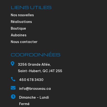
LIENS UTILES
Nos nouvelles
Réalisations
Boutique
Aubaines
Nous contacter
COORDONNÉES

3256 Grande Allée,
Saint-Hubert, QC J4T 2S5

450 678 3430

info@brosseau.ca

Dimanche – Lundi
Fermé