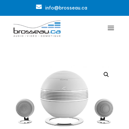

info@brosseau.ca
a