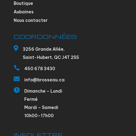
Boutique
Aubaines
Nous contacter
COORDONNÉES

3256 Grande Allée,
Saint-Hubert, QC J4T 2S5

450 678 3430

info@brosseau.ca

Dimanche – Lundi
Fermé
Mardi – Samedi
10h00–17h00
INFOLETTRE