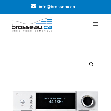

info@brosseau.ca
a