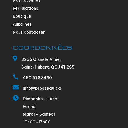
Nos nouvelles
Réalisations
Boutique
Aubaines
Nous contacter
COORDONNÉES

3256 Grande Allée,
Saint-Hubert, QC J4T 2S5

450 678 3430

info@brosseau.ca

Dimanche – Lundi
Fermé
Mardi – Samedi
10h00–17h00