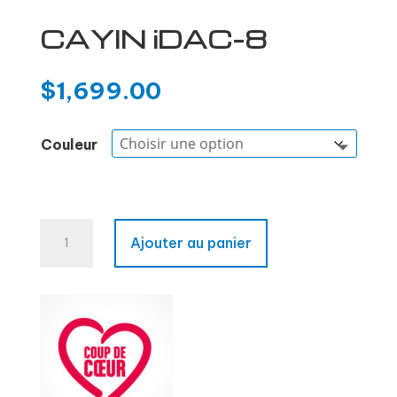
CAYIN iDAC-8
$
1,699.00
Couleur
quantité
Ajouter au panier
de
CAYIN
iDAC-
8