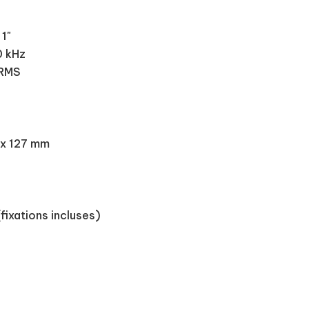
1"
0 kHz
 RMS
3 x 127 mm
(fixations incluses)