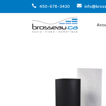


450-678-3430
info@bros
Accu