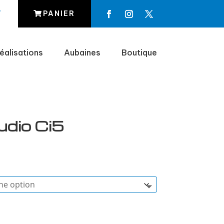
T
PANIER
éalisations
Aubaines
Boutique
udio Ci5