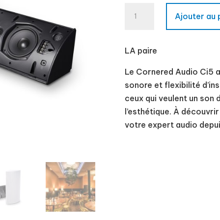
quantité
Ajouter au 
de
Cornered
Audio
LA paire
Ci5
Le Cornered Audio Ci5 a
sonore et flexibilité d’in
ceux qui veulent un son
l’esthétique. À découvr
votre expert audio depui