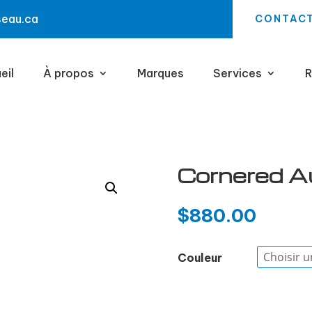
seau.ca
CONTAC
eil
À propos
Marques
Services
R
Cornered A
$
880.00
Couleur