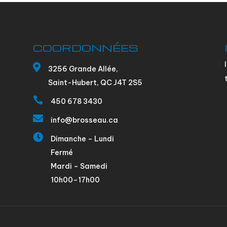
COORDONNÉES

3256 Grande Allée,
Saint-Hubert, QC J4T 2S5

450 678 3430

info@brosseau.ca

Dimanche – Lundi
Fermé
Mardi – Samedi
10h00–17h00