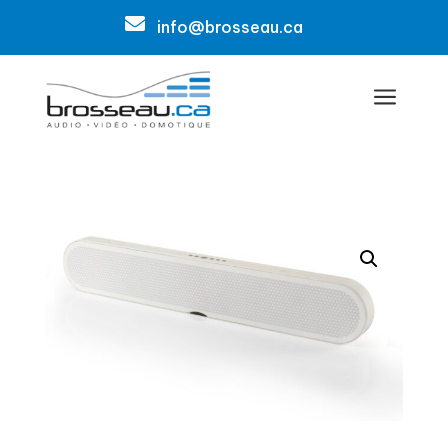

info@brosseau.ca
a