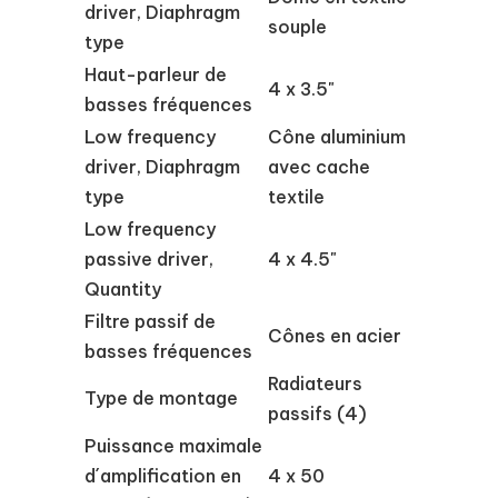
driver, Diaphragm
souple
type
Haut-parleur de
4 x 3.5"
basses fréquences
Low frequency
Cône aluminium
driver, Diaphragm
avec cache
type
textile
Low frequency
passive driver,
4 x 4.5"
Quantity
Filtre passif de
Cônes en acier
basses fréquences
Radiateurs
Type de montage
passifs (4)
Puissance maximale
d´amplification en
4 x 50