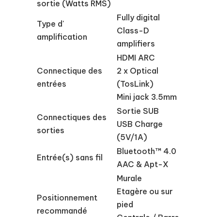
sortie (Watts RMS)
Fully digital
Type d'
Class-D
amplification
amplifiers
HDMI ARC
Connectique des
2 x Optical
entrées
(TosLink)
Mini jack 3.5mm
Sortie SUB
Connectiques des
USB Charge
sorties
(5V/1A)
Bluetooth™ 4.0
Entrée(s) sans fil
AAC & Apt-X
Murale
Etagère ou sur
Positionnement
pied
recommandé