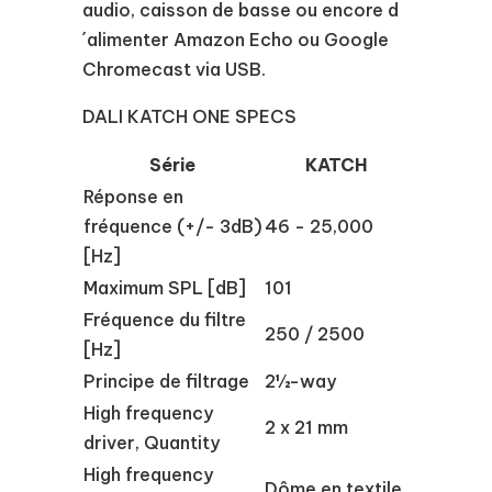
audio, caisson de basse ou encore d
´alimenter Amazon Echo ou Google
Chromecast via USB.
DALI KATCH ONE SPECS
Série
KATCH
Réponse en
fréquence (+/- 3dB)
46 - 25,000
[Hz]
Maximum SPL [dB]
101
Fréquence du filtre
250 / 2500
[Hz]
Principe de filtrage
2½-way
High frequency
2 x 21 mm
driver, Quantity
High frequency
Dôme en textile