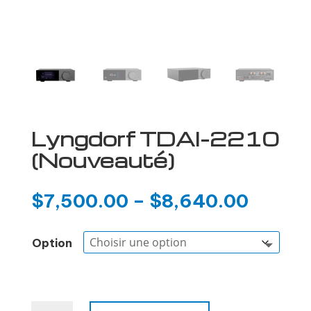
Lyngdorf TDAI-2210
(Nouveauté)
$
7,500.00
–
$
8,640.00
Option
quantité