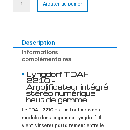
Ajouter au panier
de
Lyngdorf
TDAI-
2210
(Nouveauté)
Description
Informations
complémentaires
Lyngdorf TDAI-
2210 –
Amplificateur intégré
stéréo numérique
haut de gamme
Le TDAI-2210 est un tout nouveau
modèle dans la gamme Lyngdorf. Il
vient s’insérer parfaitement entre le