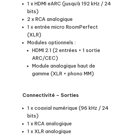
1 x HDMI eARC (jusqu’à 192 kHz / 24
bits)
2 x RCA analogique
1 x entrée micro RoomPerfect
(XLR)
Modules optionnels :
HDMI 2.1 (2 entrées + 1 sortie
ARC/CEC)
Module analogique haut de
gamme (XLR + phono MM)
Connectivité – Sorties
1 x coaxial numérique (96 kHz / 24
bits)
1 x RCA analogique
1 x XLR analogique