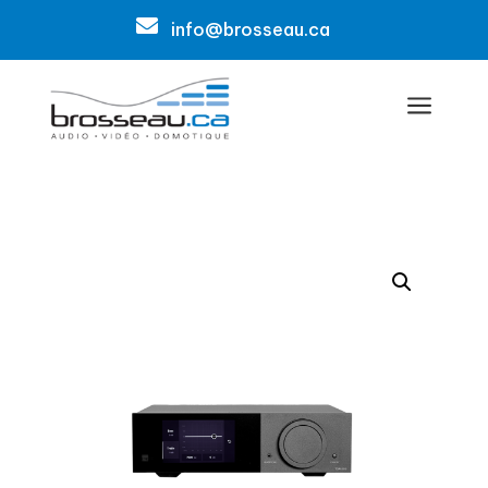

info@brosseau.ca
a