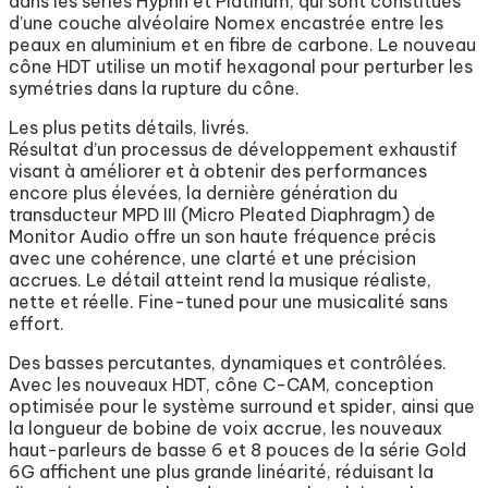
dans les séries Hyphn et Platinum, qui sont constitués
d’une couche alvéolaire Nomex encastrée entre les
peaux en aluminium et en fibre de carbone. Le nouveau
cône HDT utilise un motif hexagonal pour perturber les
symétries dans la rupture du cône.
Les plus petits détails, livrés.
Résultat d’un processus de développement exhaustif
visant à améliorer et à obtenir des performances
encore plus élevées, la dernière génération du
transducteur MPD III (Micro Pleated Diaphragm) de
Monitor Audio offre un son haute fréquence précis
avec une cohérence, une clarté et une précision
accrues. Le détail atteint rend la musique réaliste,
nette et réelle. Fine-tuned pour une musicalité sans
effort.
Des basses percutantes, dynamiques et contrôlées.
Avec les nouveaux HDT, cône C-CAM, conception
optimisée pour le système surround et spider, ainsi que
la longueur de bobine de voix accrue, les nouveaux
haut-parleurs de basse 6 et 8 pouces de la série Gold
6G affichent une plus grande linéarité, réduisant la