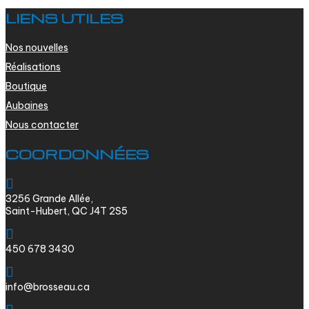
LIENS UTILES
Nos nouvelles
Réalisations
Boutique
Aubaines
Nous contacter
COORDONNÉES

3256 Grande Allée,
Saint-Hubert, QC J4T 2S5

450 678 3430

info@brosseau.ca