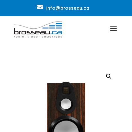

info@brosseau.ca
a