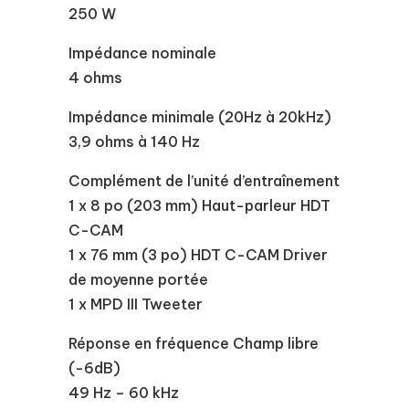
250 W
Impédance nominale
4 ohms
Impédance minimale (20Hz à 20kHz)
3,9 ohms à 140 Hz
Complément de l’unité d’entraînement
1 x 8 po (203 mm) Haut-parleur HDT
C-CAM
1 x 76 mm (3 po) HDT C-CAM Driver
de moyenne portée
1 x MPD III Tweeter
Réponse en fréquence Champ libre
(-6dB)
49 Hz – 60 kHz