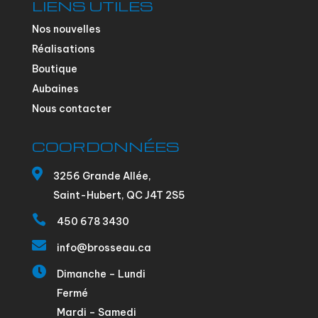
LIENS UTILES
Nos nouvelles
Réalisations
Boutique
Aubaines
Nous contacter
COORDONNÉES

3256 Grande Allée,
Saint-Hubert, QC J4T 2S5

450 678 3430

info@brosseau.ca

Dimanche – Lundi
Fermé
Mardi – Samedi