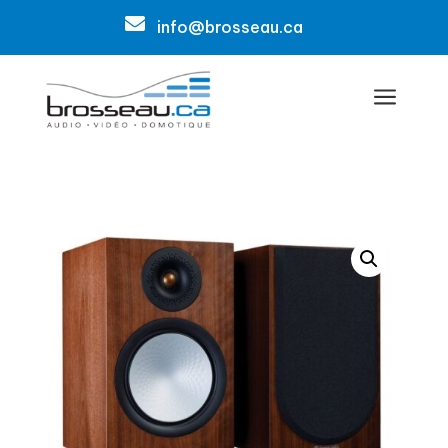

info@brosseau.ca
a