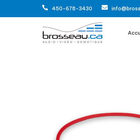


450-678-3430
info@bros
Accu