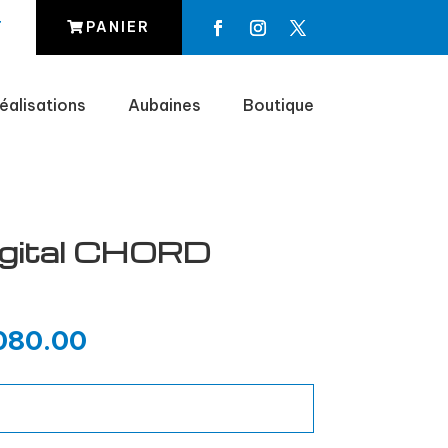
T
PANIER
éalisations
Aubaines
Boutique
igital CHORD
080.00