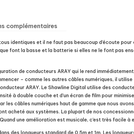
ns complémentaires
us identiques et il ne faut pas beaucoup d’écoute pour en
 que font la basse et la batterie si elles ne le font pas en
iguration de conducteurs ARAY qui le rend immédiatement 
mencer – comme les autres câbles numériques, il utilise
un conducteur ARAY. Le Shawline Digital utilise des conduct
nsité à double couche et d’un écran de film pour minimise
 par les câbles numériques haut de gamme que nous avon
 ont acheté aux systèmes. La plupart de nos concessionn
Quand une amélioration est musicale, c’est très facile à 
e dans des longueurs standard de 0.5m et 1m. Les longueu