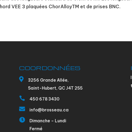
Chord VEE 3 plaquées ChorAlloyTM et de prises BNC.
COORDONNÉES

3256 Grande Allée,
Saint-Hubert, QC J4T 2S5

450 678 3430

info@brosseau.ca

Dimanche – Lundi
Fermé