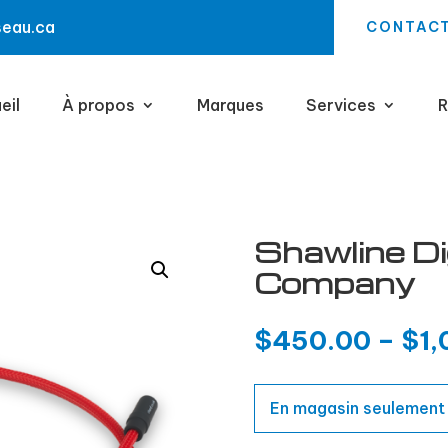
seau.ca
CONTAC
eil
À propos
Marques
Services
R
Shawline D
Company
$
450.00
–
$
1,
En magasin seulement