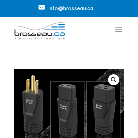

info@brosseau.ca
a