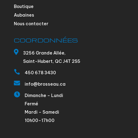
Boutique
Aubaines
Nous contacter
COORDONNÉES

3256 Grande Allée,
Saint-Hubert, QC J4T 2S5

450 678 3430

info@brosseau.ca

Dimanche – Lundi
Fermé
Mardi – Samedi
10h00–17h00