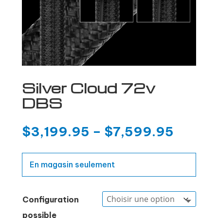
Silver Cloud 72v
DBS
$
3,199.95
–
$
7,599.95
En magasin seulement
Configuration
possible