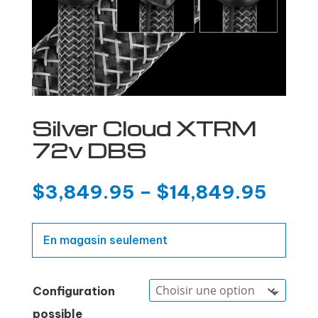
Silver Cloud XTRM
72v DBS
$
3,849.95
–
$
14,849.95
En magasin seulement
Configuration
possible