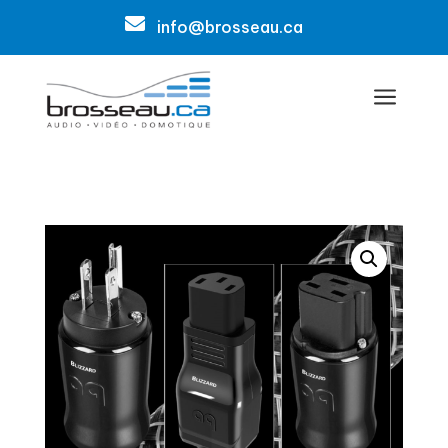

info@brosseau.ca
a