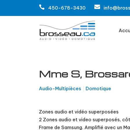


450-678-3430
info@bros
Accu
Mme S, Brossar
Audio-Multipièces
|
Domotique
Zones audio et vidéo superposées
2 Zones audio et video superposés, côté
Frame de Samsung. Amplifié avec un Mar