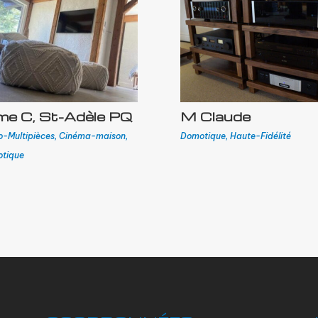
e C, St-Adèle PQ
M Claude
o-Multipièces
,
Cinéma-maison
,
Domotique
,
Haute-Fidélité
tique