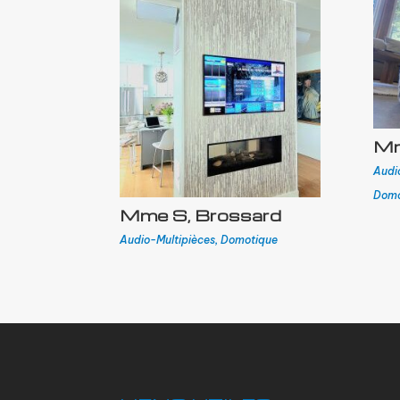
Mm
Audi
Domo
Mme S, Brossard
Audio-Multipièces
,
Domotique