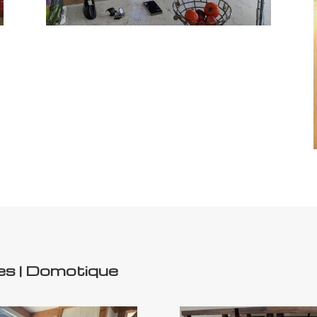
es
|
Domotique