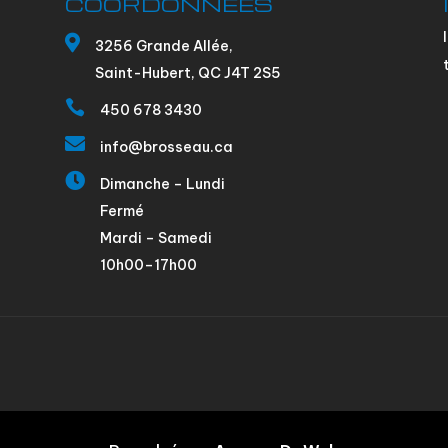
COORDONNÉES

3256 Grande Allée,
Saint-Hubert, QC J4T 2S5

450 678 3430

info@brosseau.ca

Dimanche – Lundi
Fermé
Mardi – Samedi
10h00–17h00