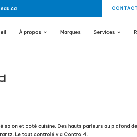
seau.ca
CONTAC
eil
À propos
Marques
Services
R
d
 salon et coté cuisine. Des hauts parleurs au plafond de
antz. Le tout controlé via Control4.